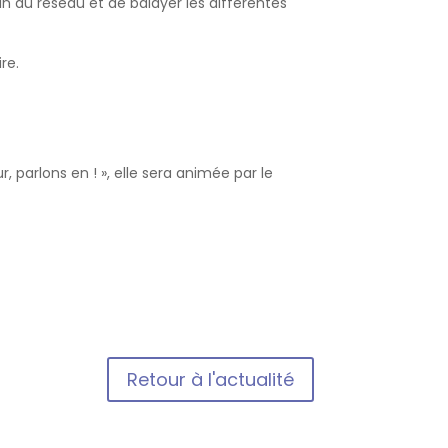
in du réseau et de balayer les différentes
re.
, parlons en ! », elle sera animée par le
Retour à l'actualité