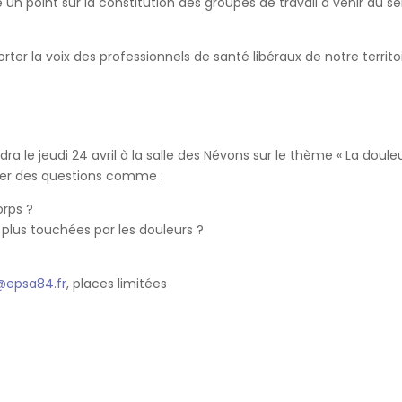
n point sur la constitution des groupes de travail à venir au se
ter la voix des professionnels de santé libéraux de notre territoi
 le jeudi 24 avril à la salle des Névons sur le thème « La douleur
uer des questions comme :
orps ?
plus touchées par les douleurs ?
@epsa84.fr
, places limitées