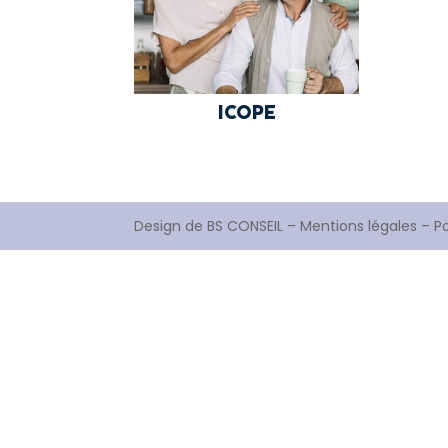
ICOPE
Design de
BS CONSEIL
–
Mentions légales
–
Po