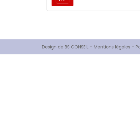
Design de
BS CONSEIL
–
Mentions légales
–
Po