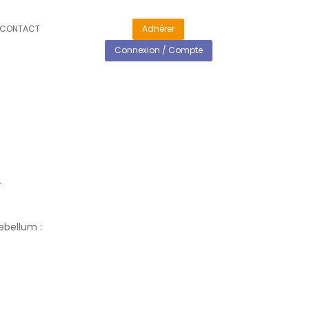
CONTACT
Adhérer
Connexion / Compte
ebellum :